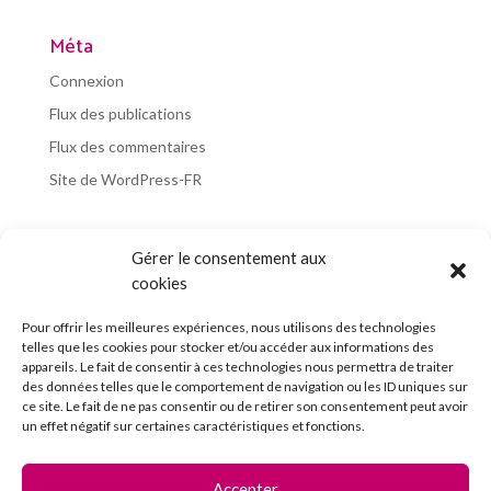
Méta
Connexion
Flux des publications
Flux des commentaires
Site de WordPress-FR
Gérer le consentement aux
cookies
Téléchargez l’appli du Saint-Affricain
Pour offrir les meilleures expériences, nous utilisons des technologies
telles que les cookies pour stocker et/ou accéder aux informations des
appareils. Le fait de consentir à ces technologies nous permettra de traiter
des données telles que le comportement de navigation ou les ID uniques sur
ce site. Le fait de ne pas consentir ou de retirer son consentement peut avoir
un effet négatif sur certaines caractéristiques et fonctions.
Découvrez l’Imprimerie Nouvelle
Accepter