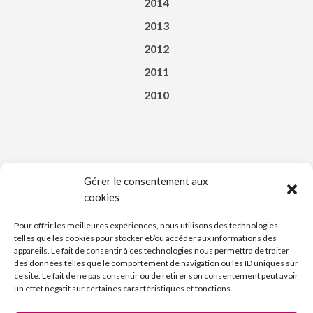
2014
2013
2012
2011
2010
Gérer le consentement aux
cookies
Téléchargez l’appli du Saint-Affricain
Pour offrir les meilleures expériences, nous utilisons des technologies
telles que les cookies pour stocker et/ou accéder aux informations des
appareils. Le fait de consentir à ces technologies nous permettra de traiter
des données telles que le comportement de navigation ou les ID uniques sur
ce site. Le fait de ne pas consentir ou de retirer son consentement peut avoir
un effet négatif sur certaines caractéristiques et fonctions.
Découvrez l’Imprimerie Nouvelle