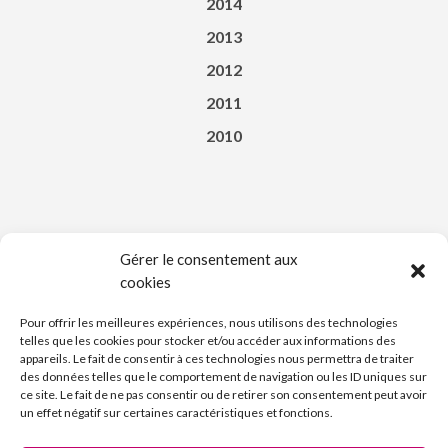
2014
2013
2012
2011
2010
Gérer le consentement aux
cookies
Téléchargez l’appli du Saint-Affricain
Pour offrir les meilleures expériences, nous utilisons des technologies
telles que les cookies pour stocker et/ou accéder aux informations des
appareils. Le fait de consentir à ces technologies nous permettra de traiter
des données telles que le comportement de navigation ou les ID uniques sur
ce site. Le fait de ne pas consentir ou de retirer son consentement peut avoir
un effet négatif sur certaines caractéristiques et fonctions.
Découvrez l’Imprimerie Nouvelle