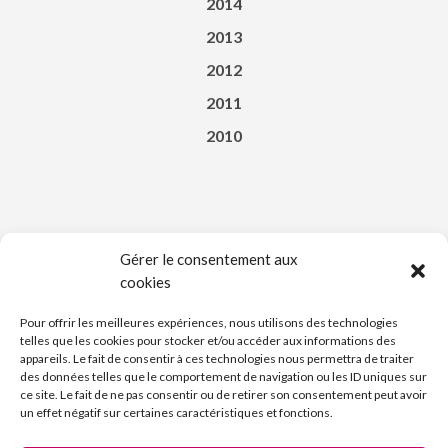
2014
2013
2012
2011
2010
Gérer le consentement aux
cookies
Téléchargez l’appli du Saint-Affricain
Pour offrir les meilleures expériences, nous utilisons des technologies
telles que les cookies pour stocker et/ou accéder aux informations des
appareils. Le fait de consentir à ces technologies nous permettra de traiter
des données telles que le comportement de navigation ou les ID uniques sur
ce site. Le fait de ne pas consentir ou de retirer son consentement peut avoir
un effet négatif sur certaines caractéristiques et fonctions.
Découvrez l’Imprimerie Nouvelle