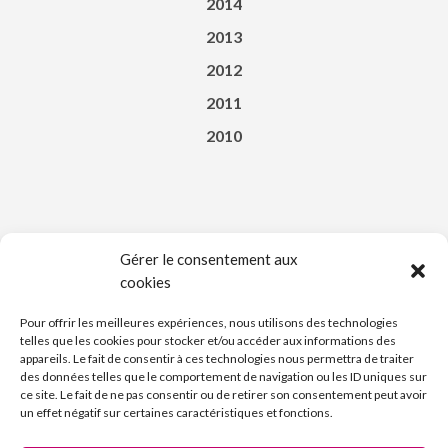
2014
2013
2012
2011
2010
Gérer le consentement aux
cookies
Téléchargez l’appli du Saint-Affricain
Pour offrir les meilleures expériences, nous utilisons des technologies
telles que les cookies pour stocker et/ou accéder aux informations des
appareils. Le fait de consentir à ces technologies nous permettra de traiter
des données telles que le comportement de navigation ou les ID uniques sur
ce site. Le fait de ne pas consentir ou de retirer son consentement peut avoir
un effet négatif sur certaines caractéristiques et fonctions.
Découvrez l’Imprimerie Nouvelle