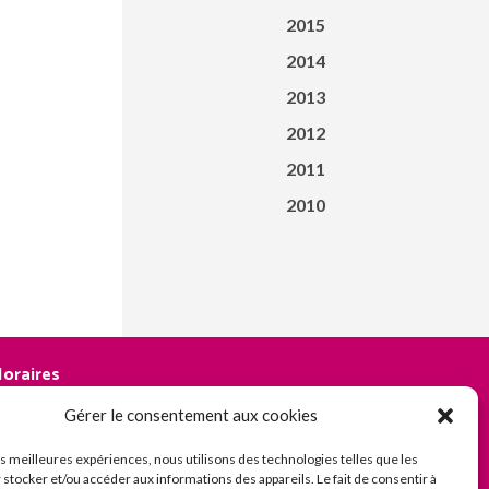
2015
2014
2013
2012
2011
2010
oraires
os bureaux sont ouverts :
Gérer le consentement aux cookies
 lundi de 9h à 12h30 | 13h30 à 18h
 du mardi au vendredi :
les meilleures expériences, nous utilisons des technologies telles que les
 stocker et/ou accéder aux informations des appareils. Le fait de consentir à
e 8h30 à 12h30 | 13h30 à 18h