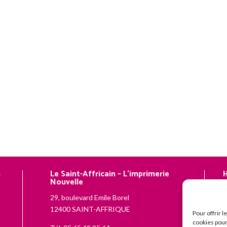
n
Le Saint-Affricain – L’imprimerie
H
Nouvelle
N
29, boulevard Emile Borel
–
12400 SAINT-AFFRIQUE
–
Pour offrir 
cookies pour
d