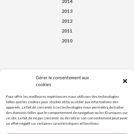
2014
2013
2012
2011
2010
Gérer le consentement aux
cookies
Téléchargez l’appli du Saint-Affricain
Pour offrir les meilleures expériences, nous utilisons des technologies
telles que les cookies pour stocker et/ou accéder aux informations des
appareils. Le fait de consentir à ces technologies nous permettra de traiter
des données telles que le comportement de navigation ou les ID uniques sur
ce site. Le fait de ne pas consentir ou de retirer son consentement peut avoir
un effet négatif sur certaines caractéristiques et fonctions.
Découvrez l’Imprimerie Nouvelle