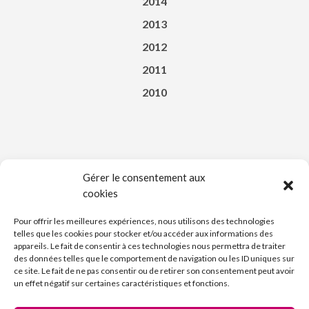
2014
2013
2012
2011
2010
Gérer le consentement aux
cookies
Téléchargez l’appli du Saint-Affricain
Pour offrir les meilleures expériences, nous utilisons des technologies
telles que les cookies pour stocker et/ou accéder aux informations des
appareils. Le fait de consentir à ces technologies nous permettra de traiter
des données telles que le comportement de navigation ou les ID uniques sur
ce site. Le fait de ne pas consentir ou de retirer son consentement peut avoir
un effet négatif sur certaines caractéristiques et fonctions.
Découvrez l’Imprimerie Nouvelle