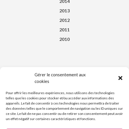
2014
2013
2012
2011
2010
Gérer le consentement aux
cookies
Téléchargez l’appli du Saint-Affricain
Pour offrir les meilleures expériences, nous utilisons des technologies
telles que les cookies pour stocker et/ou accéder aux informations des
appareils. Le fait de consentir à ces technologies nous permettra de traiter
des données telles que le comportement de navigation ou les ID uniques sur
ce site. Le fait de ne pas consentir ou de retirer son consentement peut avoir
un effet négatif sur certaines caractéristiques et fonctions.
Découvrez l’Imprimerie Nouvelle