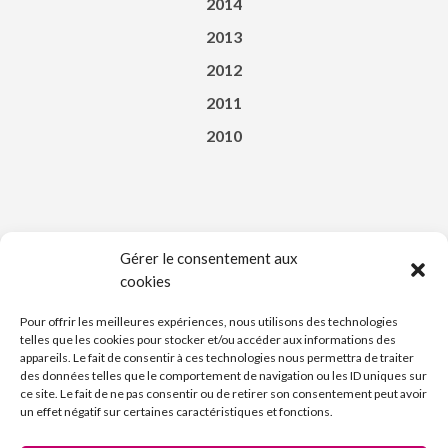
2014
2013
2012
2011
2010
Gérer le consentement aux
cookies
Téléchargez l’appli du Saint-Affricain
Pour offrir les meilleures expériences, nous utilisons des technologies
telles que les cookies pour stocker et/ou accéder aux informations des
appareils. Le fait de consentir à ces technologies nous permettra de traiter
des données telles que le comportement de navigation ou les ID uniques sur
ce site. Le fait de ne pas consentir ou de retirer son consentement peut avoir
un effet négatif sur certaines caractéristiques et fonctions.
Découvrez l’Imprimerie Nouvelle