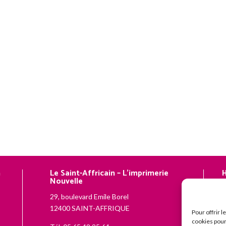
n
Le Saint-Affricain – L’imprimerie
H
Nouvelle
N
29, boulevard Emile Borel
–
12400 SAINT-AFFRIQUE
–
Pour offrir 
cookies pour
d