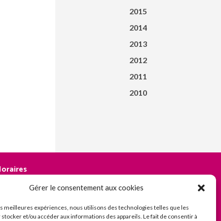
2015
2014
2013
2012
2011
2010
oraires
os bureaux sont ouverts :
Gérer le consentement aux cookies
 lundi de 9h à 12h30 | 13h30 à 18h
 du mardi au vendredi :
les meilleures expériences, nous utilisons des technologies telles que les
 stocker et/ou accéder aux informations des appareils. Le fait de consentir à
e 8h30 à 12h30 | 13h30 à 18h