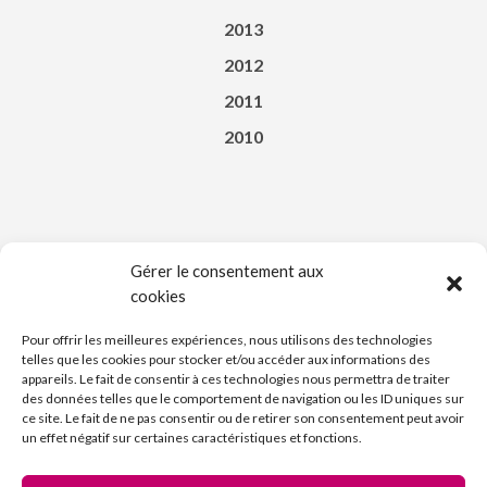
2013
2012
2011
2010
Gérer le consentement aux
cookies
Téléchargez l’appli du Saint-Affricain
Pour offrir les meilleures expériences, nous utilisons des technologies
telles que les cookies pour stocker et/ou accéder aux informations des
appareils. Le fait de consentir à ces technologies nous permettra de traiter
des données telles que le comportement de navigation ou les ID uniques sur
ce site. Le fait de ne pas consentir ou de retirer son consentement peut avoir
un effet négatif sur certaines caractéristiques et fonctions.
Découvrez l’Imprimerie Nouvelle