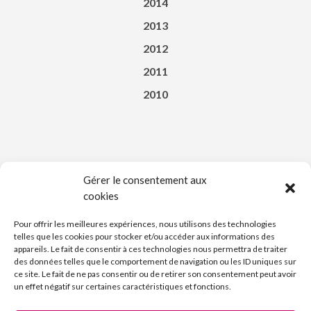
2014
2013
2012
2011
2010
Gérer le consentement aux
cookies
Téléchargez l’appli du Saint-Affricain
Pour offrir les meilleures expériences, nous utilisons des technologies
telles que les cookies pour stocker et/ou accéder aux informations des
appareils. Le fait de consentir à ces technologies nous permettra de traiter
des données telles que le comportement de navigation ou les ID uniques sur
ce site. Le fait de ne pas consentir ou de retirer son consentement peut avoir
un effet négatif sur certaines caractéristiques et fonctions.
Découvrez l’Imprimerie Nouvelle