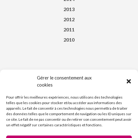
2013
2012
2011
2010
Gérer le consentement aux
cookies
Téléchargez l’appli du Saint-Affricain
Pour offrir les meilleures expériences, nous utilisons des technologies
telles que les cookies pour stocker et/ou accéder aux informations des
appareils. Le fait de consentir à ces technologies nous permettra de traiter
des données telles que le comportement de navigation ou les ID uniques sur
ce site. Le fait de ne pas consentir ou de retirer son consentement peut avoir
un effet négatif sur certaines caractéristiques et fonctions.
Découvrez l’Imprimerie Nouvelle